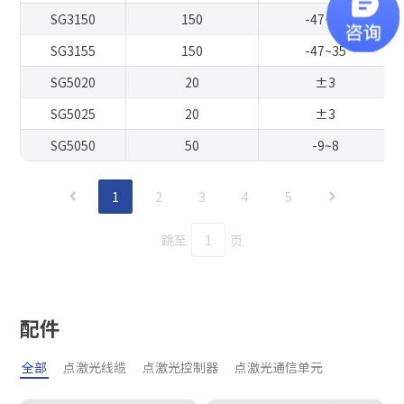
行业
国家
SG3150
150
-47~35
*
手机
SG3155
150
-47~35
*
电话号码
*
电子邮件
SG5020
20
±3
国家
SG5025
20
±3
感兴趣的产品
SG5050
50
-9~8
行业
请选择
1
2
3
4
5
留言
我已阅读并同意
隐私政策。
跳至
页
完成修改
我已阅读并同意
隐私政策。
立即提交
配件
全部
点激光线缆
点激光控制器
点激光通信单元