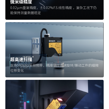
微米级精度
0.02μm重复精度，±0.02%F.S.线性精度 ，复杂工况下仍
能保持测量数据稳定
超高速扫描
支持590kHz采样频率，精准捕捉高速旋转/振动工件的细微
位移变化