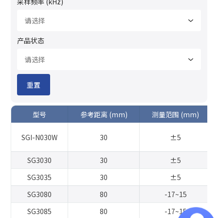
采样频率 (kHz)
产品状态
我们能如何帮助您？
感谢您联系深视智能SSZN。
重置
编辑个人信息
请填写下面的表格，并告诉我们如何为您提供支持。
我们重视您的反馈和咨询。 我们的团队将很快回复您。
请在下面的表单中编辑填写您的个人资料。
型号
参考距离 (mm)
测量范围 (mm)
*
姓名
SGI-N030W
30
±5
您的问题：
产品咨询
产品应用
调试支持
文档/CAD
*
公司名称
SG3030
30
±5
配件咨询
试用请求
其他
SG3035
30
±5
*
您的全名
*
公司名称
*
邮箱
SG3080
80
-17~15
SG3085
80
-17~15