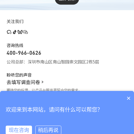
关注我们
咨询热线
400-966-0626
公司总部：深圳市南山区南山智园崇文园区2栋5层
聆听您的声音
去填写调查问卷
期待您的反馈，让产品与服务更契合您的需求。
×
接受网站的Cookie
对比栏
我们使用Cookie，通过社交媒体连接等方式改善您在我们网站上的体验，并
欢迎来到本网站，请问有什么可以帮您？
等待下载的资料
(0/20)
全部删除
且根据您的在线活动投放个性化的广告。 您可以单击页面底部的“Cookie政
输入邮箱，即刻订阅最新资讯！
总计 0 MB
对比
策”了解详情。
©2026 深圳市深视智能科技股份有限公司昆山分公司版权所有
苏ICP备2023027999号
现在咨询
稍后再说
by GrowthMan
查看Cookie政策
同意Cookie
开始下载