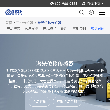
简体中文
400-966-0626
首页
工业传感器
激光位移传感器
工业传感器
势
产品阵容
客户案例
产品选型
配件
常用资料
常见问题
科研仪器
行业应用
激光位移传感器
下载中心
拥有SG/SGI/SD33/SD22/SD-C五大系列及数十款产品型号，依托
激光三角反射技术实现非接触式高精度位移测量，覆盖超高速高
精度、一体式集成、大程量微型、高性能等需求；深度适配汽
服务支持
车、锂电、光伏、高端装备等行业，高温多尘、强干扰环境及高
速运动检测场景均可稳定输出高精度数据。
关于我们
产品咨询
获取产品手册